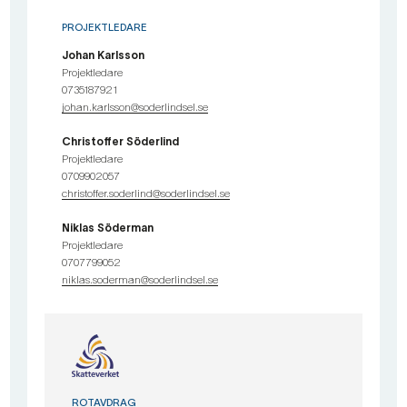
PROJEKTLEDARE
Johan Karlsson
Projektledare
0735187921
johan.karlsson@soderlindsel.se
Christoffer Söderlind
Projektledare
0709902057
christoffer.soderlind@soderlindsel.se
Niklas Söderman
Projektledare
0707799052
niklas.soderman@soderlindsel.se
ROTAVDRAG