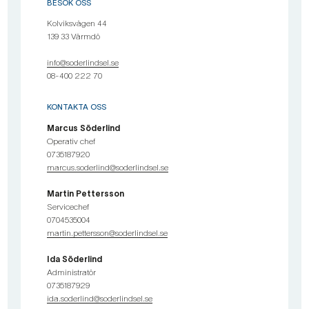
BESÖK OSS
Kolviksvägen 44
139 33 Värmdö
info@soderlindsel.se
08-400 222 70
KONTAKTA OSS
Marcus Söderlind
Operativ chef
0735187920
marcus.soderlind@soderlindsel.se
Martin Pettersson
Servicechef
0704535004
martin.pettersson@soderlindsel.se
Ida Söderlind
Administratör
0735187929
ida.soderlind@soderlindsel.se