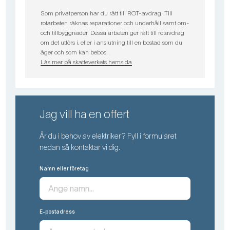
Som privatperson har du rätt till ROT-avdrag. Till
rotarbeten räknas reparationer och underhåll samt om-
och tillbyggnader. Dessa arbeten ger rätt till rotavdrag
om det utförs i, eller i anslutning till en bostad som du
äger och som kan bebos.
Läs mer på skatteverkets hemsida
Jag vill ha en offert
Är du i behov av elektriker? Fyll i formuläret
nedan så kontaktar vi dig.
Namn eller företag
E-postadress