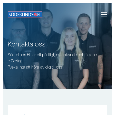
Kontakta oss
Söderlinds EL är ett pålitligt, nytänkande och flexibelt
elföretag.
Tveka inte att höra av dig till oss.