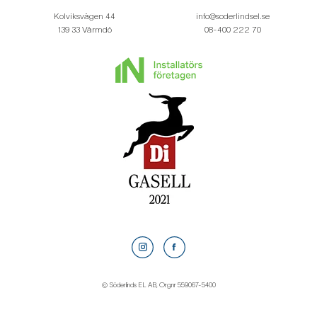
Kolviksvägen 44
info@soderlindsel.se
139 33 Värmdö
08-400 222 70
© Söderlinds EL AB, Org.nr 559067-5400