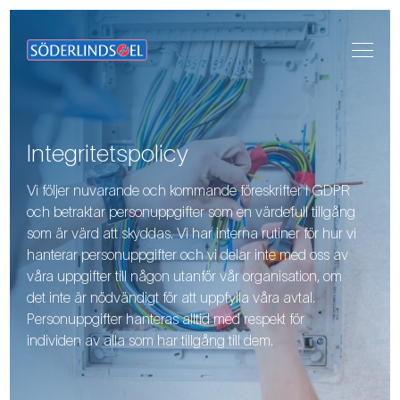
Integritetspolicy
Vi följer nuvarande och kommande föreskrifter i GDPR
och betraktar personuppgifter som en värdefull tillgång
som är värd att skyddas. Vi har interna rutiner för hur vi
hanterar personuppgifter och vi delar inte med oss av
våra uppgifter till någon utanför vår organisation, om
det inte är nödvändigt för att uppfylla våra avtal.
Personuppgifter hanteras alltid med respekt för
individen av alla som har tillgång till dem.